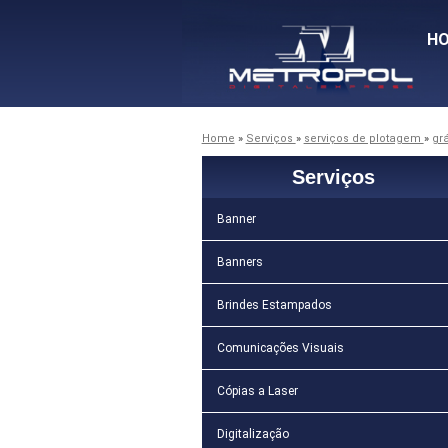
H
Home
»
Serviços
»
serviços de plotagem
»
gr
Serviços
Banner
Banners
Brindes Estampados
Comunicações Visuais
Cópias a Laser
Digitalização