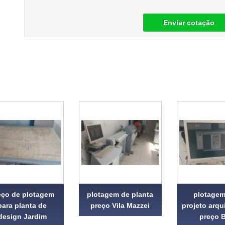
Enviar cotação
eço de plotagem
plotagem de planta
plotagem
para planta de
preço Vila Mazzei
projeto arqu
design Jardim
preço 