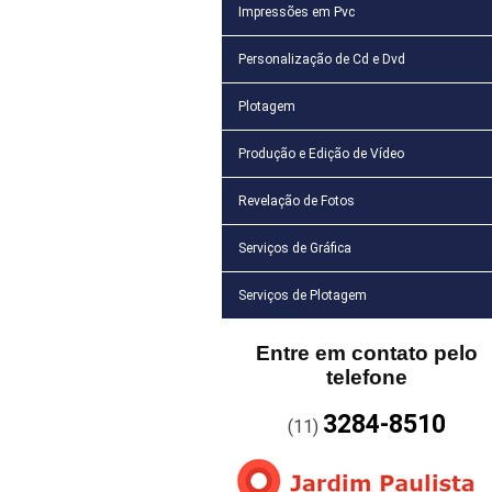
Impressões em Pvc
Personalização de Cd e Dvd
Plotagem
Produção e Edição de Vídeo
Revelação de Fotos
Serviços de Gráfica
Serviços de Plotagem
Entre em contato pelo
telefone
3284-8510
(11)