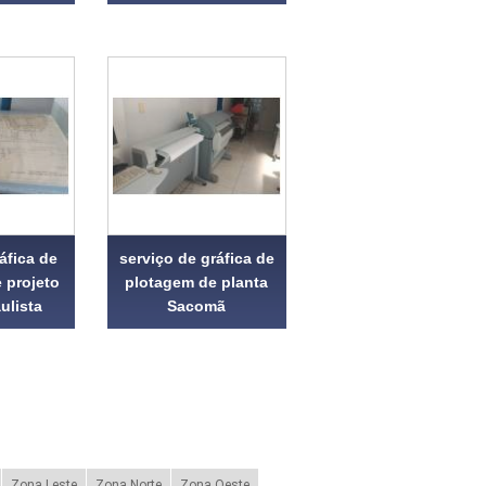
áfica de
serviço de gráfica de
 projeto
plotagem de planta
ulista
Sacomã
Zona Leste
Zona Norte
Zona Oeste