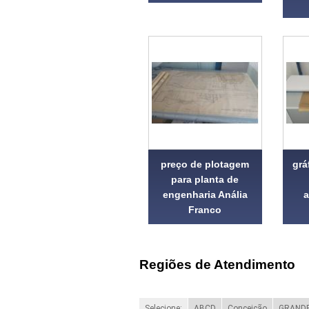
preço de plotagem
grá
para planta de
engenharia Anália
a
Franco
Regiões de Atendimento
Selecione:
ABCD
Conceição
GRANDE