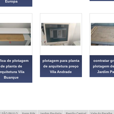
Europa
fica de plotagem
plotagem para planta
contratar gr
de planta de
de arquitetura preço
plotagem de
rquitetura Vila
Vila Andrade
Jardim Pa
Buarque
 SÃO PAULO
Itaim Bibi
Jardim Paulista
Região Central
Vale do Paraíba