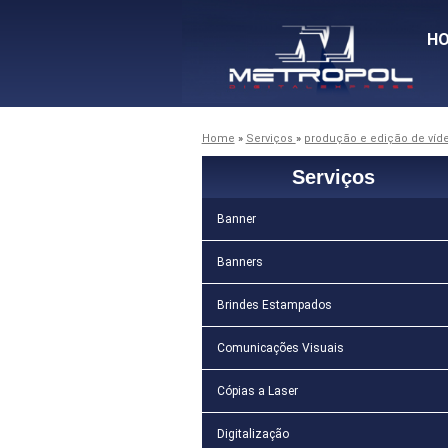
H
Home
»
Serviços
»
produção e edição de víd
Serviços
Banner
Banners
Brindes Estampados
Comunicações Visuais
Cópias a Laser
Digitalização