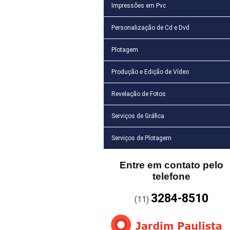
Impressões em Pvc
Personalização de Cd e Dvd
Plotagem
Produção e Edição de Vídeo
Revelação de Fotos
Serviços de Gráfica
Serviços de Plotagem
Entre em contato pelo
telefone
3284-8510
(11)