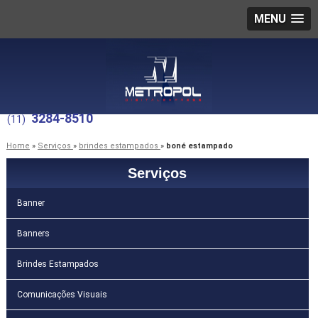
MENU
3284-8510
(11)
Home
»
Serviços
»
brindes estampados
»
boné estampado
Serviços
Banner
Banners
Brindes Estampados
Comunicações Visuais