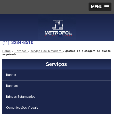
MENU
3284-8510
(11)
Home
»
Serviços
»
serviços de plotagem
»
gráfica de plotagem de planta
arquivada
Serviços
Banner
Banners
Brindes Estampados
Comunicações Visuais