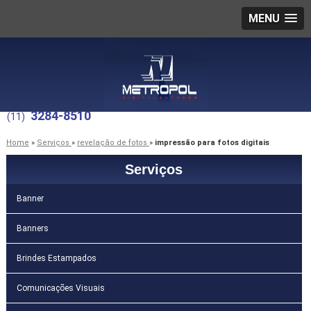
MENU
3284-8510
(11)
Home
»
Serviços
»
revelação de fotos
»
impressão para fotos digitais
Serviços
Banner
Banners
Brindes Estampados
Comunicações Visuais