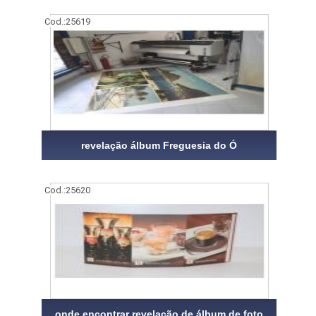
Cod.:
25619
revelação álbum Freguesia do Ó
Cod.:
25620
onde encontrar revelação de álbum de foto