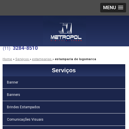
MENU
3284-8510
(11)
Home
»
Serviços
»
estamparias
»
estamparia de logomarca
Serviços
Banner
Banners
Brindes Estampados
Comunicações Visuais