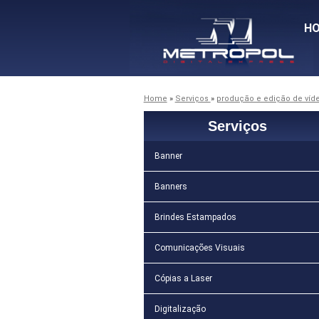
H
Home
»
Serviços
»
produção e edição de víd
Serviços
Banner
Banners
Brindes Estampados
Comunicações Visuais
Cópias a Laser
Digitalização