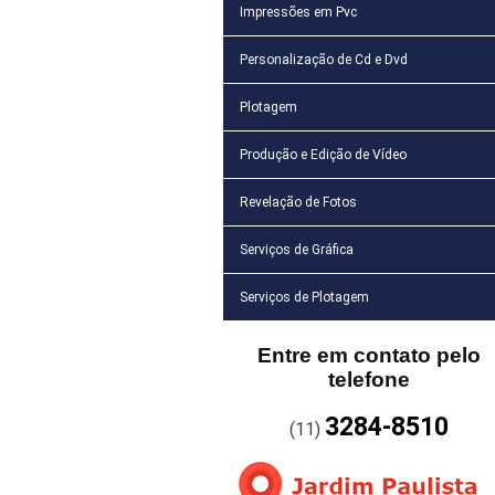
Impressões em Pvc
Personalização de Cd e Dvd
Plotagem
Produção e Edição de Vídeo
Revelação de Fotos
Serviços de Gráfica
Serviços de Plotagem
Entre em contato pelo
telefone
3284-8510
(11)