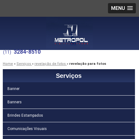
MENU
3284-8510
(11)
Home
»
Serviços
»
revelação de fotos
»
revelação para fotos
Serviços
Banner
Banners
Brindes Estampados
Comunicações Visuais