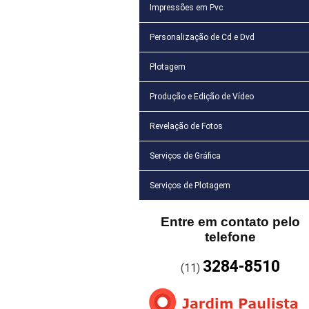
Impressões em Pvc
Personalização de Cd e Dvd
Plotagem
Produção e Edição de Vídeo
Revelação de Fotos
Serviços de Gráfica
Serviços de Plotagem
Entre em contato pelo
telefone
3284-8510
(11)