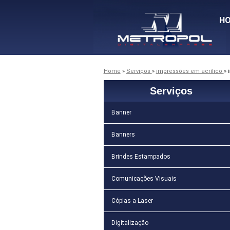
H
Home
»
Serviços
»
impressões em acrílico
»
Serviços
Banner
Banners
Brindes Estampados
Comunicações Visuais
Cópias a Laser
Digitalização