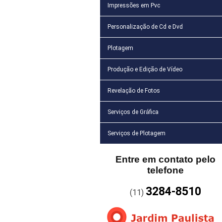
Impressões em Pvc
Personalização de Cd e Dvd
Plotagem
Produção e Edição de Vídeo
Revelação de Fotos
Serviços de Gráfica
Serviços de Plotagem
Entre em contato pelo
telefone
3284-8510
(11)