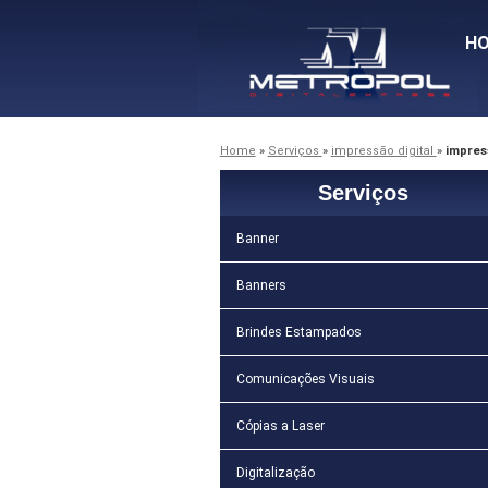
H
Home
»
Serviços
»
impressão digital
»
impress
Serviços
Banner
Banners
Brindes Estampados
Comunicações Visuais
Cópias a Laser
Digitalização