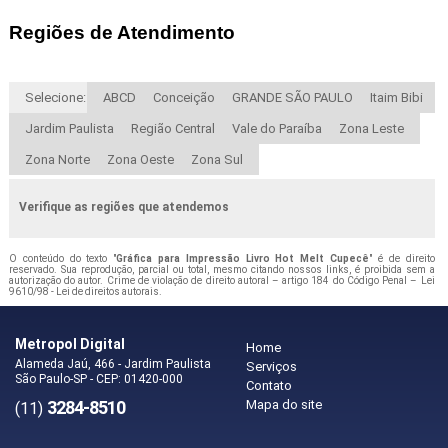
Regiões de Atendimento
Selecione:
ABCD
Conceição
GRANDE SÃO PAULO
Itaim Bibi
Jardim Paulista
Região Central
Vale do Paraíba
Zona Leste
Zona Norte
Zona Oeste
Zona Sul
Verifique as regiões que atendemos
O conteúdo do texto "
Gráfica para Impressão Livro Hot Melt Cupecê
" é de direito
reservado. Sua reprodução, parcial ou total, mesmo citando nossos links, é proibida sem a
autorização do autor. Crime de violação de direito autoral – artigo 184 do Código Penal –
Lei
9610/98 - Lei de direitos autorais
.
Metropol Digital
Home
Alameda Jaú, 466 - Jardim Paulista
Serviços
São Paulo-SP - CEP: 01420-000
Contato
3284-8510
Mapa do site
(11)