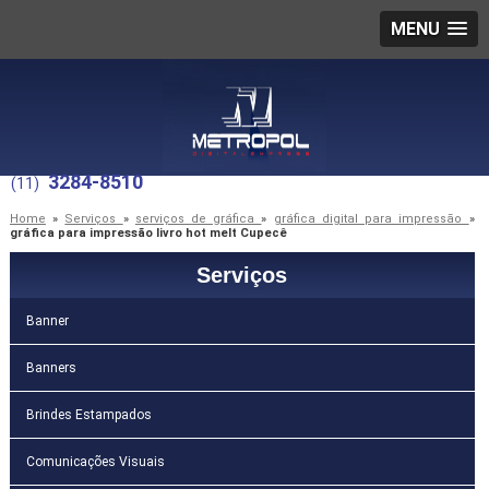
MENU
3284-8510
(11)
Home
»
Serviços
»
serviços de gráfica
»
gráfica digital para impressão
»
gráfica para impressão livro hot melt Cupecê
Serviços
Banner
Banners
Brindes Estampados
Comunicações Visuais