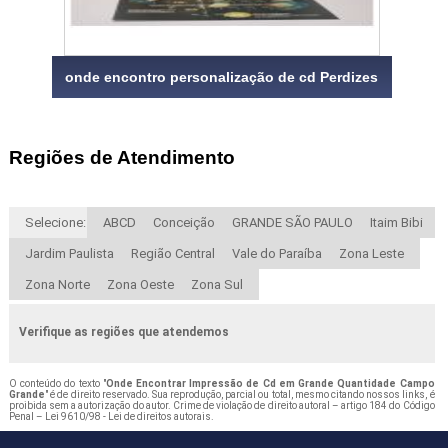
onde encontro personalização de cd Perdizes
Regiões de Atendimento
Selecione:
ABCD
Conceição
GRANDE SÃO PAULO
Itaim Bibi
Jardim Paulista
Região Central
Vale do Paraíba
Zona Leste
Zona Norte
Zona Oeste
Zona Sul
Verifique as regiões que atendemos
O conteúdo do texto "
Onde Encontrar Impressão de Cd em Grande Quantidade Campo
Grande
" é de direito reservado. Sua reprodução, parcial ou total, mesmo citando nossos links, é
proibida sem a autorização do autor. Crime de violação de direito autoral – artigo 184 do Código
Penal –
Lei 9610/98 - Lei de direitos autorais
.