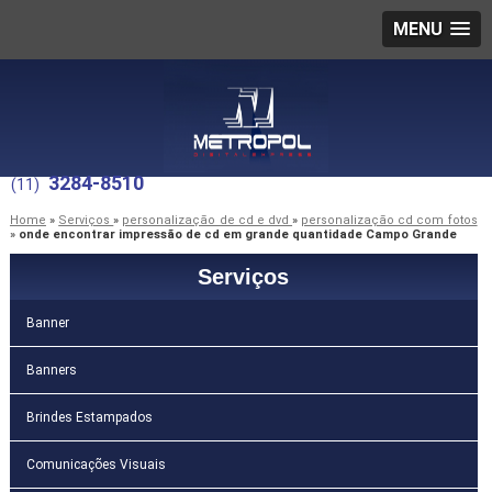
MENU
3284-8510
(11)
Home
»
Serviços
»
personalização de cd e dvd
»
personalização cd com fotos
»
onde encontrar impressão de cd em grande quantidade Campo Grande
Serviços
Banner
Banners
Brindes Estampados
Comunicações Visuais