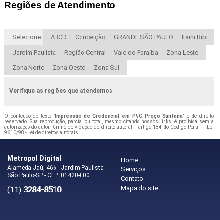
Regiões de Atendimento
Selecione:
ABCD
Conceição
GRANDE SÃO PAULO
Itaim Bibi
Jardim Paulista
Região Central
Vale do Paraíba
Zona Leste
Zona Norte
Zona Oeste
Zona Sul
Verifique as regiões que atendemos
O conteúdo do texto "
Impressão de Credencial em PVC Preço Santana
" é de direito
reservado. Sua reprodução, parcial ou total, mesmo citando nossos links, é proibida sem a
autorização do autor. Crime de violação de direito autoral – artigo 184 do Código Penal –
Lei
9610/98 - Lei de direitos autorais
.
Metropol Digital
Home
Alameda Jaú, 466 - Jardim Paulista
Serviços
São Paulo-SP - CEP: 01420-000
Contato
3284-8510
Mapa do site
(11)