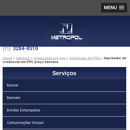
MENU
3284-8510
(11)
Home
»
Serviços
»
impressões em pvc
»
impressão em PVC
»
Impressão de
credencial em PVC preço Santana
Serviços
Banner
Banners
Brindes Estampados
Comunicações Visuais