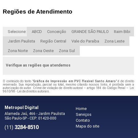
Regiões de Atendimento
Selecione:
ABCD
Conceição
GRANDE SÃO PAULO
Itaim Bibi
Jardim Paulista
Região Central
Vale do Paraíba
Zona Leste
Zona Norte
Zona Oeste
Zona Sul
Verifique as regiões que atendemos
O conteúdo do texto "
Gráfica de Impressão em PVC Flexível Santo Amaro
" é de direito
reservado. Sua reprodução, parcial ou total, mesmo citando nossos links, é proibida sem a
autorização do autor. Crime de violação de direito autoral – artigo 184 do Código Penal –
Lei
9610/98 - Lei de direitos autorais
.
Metropol Digital
Home
Alameda Jaú, 466 - Jardim Paulista
Serviços
São Paulo-SP - CEP: 01420-000
Contato
3284-8510
Mapa do site
(11)