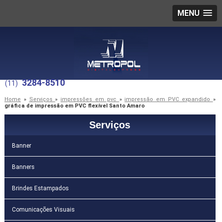
MENU
3284-8510
(11)
Home
»
Serviços
»
impressões em pvc
»
impressão em PVC expandido
»
gráfica de impressão em PVC flexível Santo Amaro
Serviços
Banner
Banners
Brindes Estampados
Comunicações Visuais