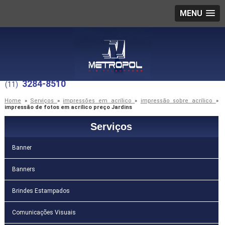
MENU
3284-8510
(11)
Home
»
Serviços
»
impressões em acrílico
»
impressão sobre acrílico
»
impressão de fotos em acrílico preço Jardins
Serviços
Banner
Banners
Brindes Estampados
Comunicações Visuais