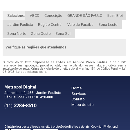
Selecione:
ABCD
Conceição
GRANDE SÃO PAULO
Itaim Bibi
Jardim Paulista
Região Central
Vale do Paraíba
Zona Leste
Zona Norte
Zona Oeste
Zona Sul
Verifique as regiões que atendemos
O conteúdo do texto "
Impressão de Fotos em Acrílico Preço Jardins
" é de direito
reservado. Sua reprodução, parcial ou total, mesmo citando nossos links, é proibida sem a
autorização do autor. Crime de violação de direito autoral – artigo 184 do Código Penal –
Lei
9610/98 - Lei de direitos autorais
.
Metropol Digital
Home
Alameda Jaú, 466 - Jardim Paulista
Serviços
São Paulo-SP - CEP: 01420-000
Contato
3284-8510
Mapa do site
(11)
©
O inteiro teor deste site está sujeito à proteção de direitos autorais. Copyright
Metropol