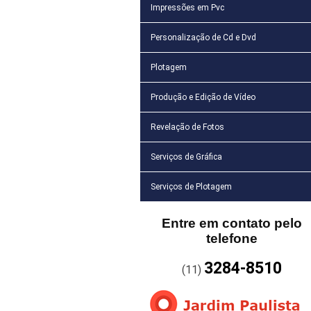
Impressões em Pvc
Personalização de Cd e Dvd
Plotagem
Produção e Edição de Vídeo
Revelação de Fotos
Serviços de Gráfica
Serviços de Plotagem
Entre em contato pelo
telefone
3284-8510
(11)