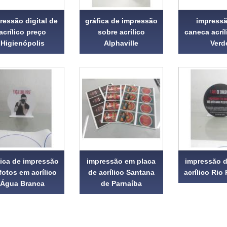
ressão digital de
gráfica de impressão
impress
acrílico preço
sobre acrílico
caneca acrí
Higienópolis
Alphaville
Verd
fica de impressão
impressão em placa
impressão di
fotos em acrílico
de acrílico Santana
acrílico Ri
Água Branca
de Parnaíba