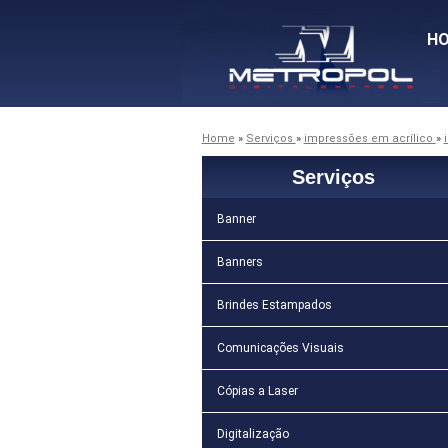
H
Home
»
Serviços
»
impressões em acrílico
»
Serviços
Banner
Banners
Brindes Estampados
Comunicações Visuais
Cópias a Laser
Digitalização