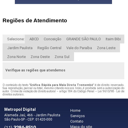
Regiões de Atendimento
Selecione:
ABCD
Conceição
GRANDE SÃO PAULO
Itaim Bibi
Jardim Paulista
Região Central
Vale do Paraíba
Zona Leste
Zona Norte
Zona Oeste
Zona Sul
Verifique as regiões que atendemos
O conteúdo do texto "
Gráfica Rápida para Mala Direta Tremembé
" é de direito reservado.
Sua reprodução, parcial ou total, mesmo citando nossos links, é proibida sem a autorização do
autor. Crime de violação de direito autoral – artigo 184 do Código Penal –
Lei 9610/98 - Lei de
direitos autorais
.
Metropol Digital
Home
Alameda Jaú, 466 - Jardim Paulista
Serviços
São Paulo-SP - CEP: 01420-000
Contato
3284-8510
Mapa do site
(11)