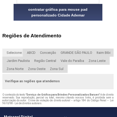
contratar gráfica para mouse pad
personalizado Cidade Ademar
Regiões de Atendimento
Selecione:
ABCD
Conceição
GRANDE SÃO PAULO
Itaim Bibi
Jardim Paulista
Região Central
Vale do Paraíba
Zona Leste
Zona Norte
Zona Oeste
Zona Sul
Verifique as regiões que atendemos
O conteúdo do texto "
Serviço de Gráfica para Brindes Personalizados Barueri
" é de direito
reservado. Sua reprodução, parcial ou total, mesmo citando nossos links, é proibida sem a
autorização do autor. Crime de violação de direito autoral – artigo 184 do Código Penal –
Lei
9610/98 - Lei de direitos autorais
.
Metropol Digital