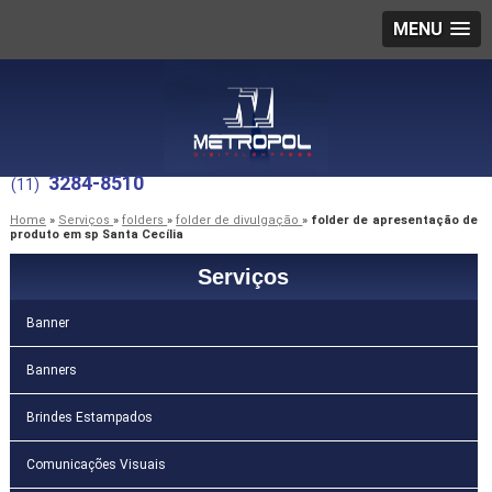
MENU
3284-8510
(11)
Home
»
Serviços
»
folders
»
folder de divulgação
»
folder de apresentação de
produto em sp Santa Cecília
Serviços
Banner
Banners
Brindes Estampados
Comunicações Visuais