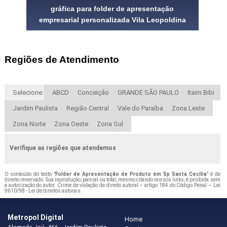
gráfica para folder de apresentação
empresarial personalizada Vila Leopoldina
Regiões de Atendimento
Selecione:
ABCD
Conceição
GRANDE SÃO PAULO
Itaim Bibi
Jardim Paulista
Região Central
Vale do Paraíba
Zona Leste
Zona Norte
Zona Oeste
Zona Sul
Verifique as regiões que atendemos
O conteúdo do texto "
Folder de Apresentação de Produto em Sp Santa Cecília
" é de
direito reservado. Sua reprodução, parcial ou total, mesmo citando nossos links, é proibida sem
a autorização do autor. Crime de violação de direito autoral – artigo 184 do Código Penal –
Lei
9610/98 - Lei de direitos autorais
.
Metropol Digital
Home