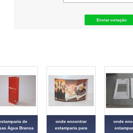
Enviar cotação
estamparia de
onde encontrar
onde enc
sas Água Branca
estamparia para
estampar