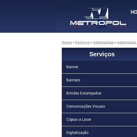
H
Home
»
Serviços
»
estamparias
»
estamparia 
Serviços
Banner
Banners
Brindes Estampados
Comunicações Visuais
Cópias a Laser
Digitalização