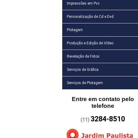
Impressões em Pvc
Personalização de Cd e Dvd
Plotagem
Produção e Edição de Vídeo
Revelação de Fotos
Serviços de Gráfica
Serviços de Plotagem
Entre em contato pelo
telefone
3284-8510
(11)