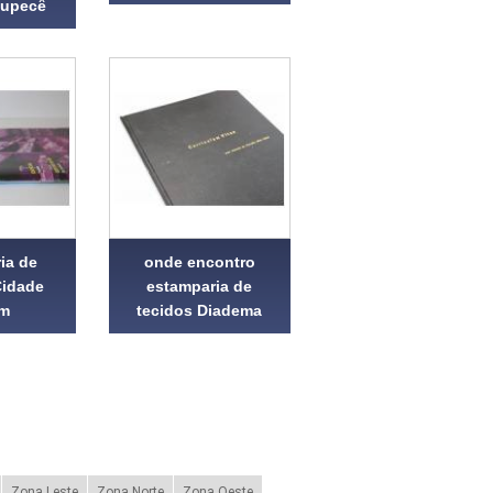
Cupecê
ia de
onde encontro
Cidade
estamparia de
im
tecidos Diadema
Zona Leste
Zona Norte
Zona Oeste