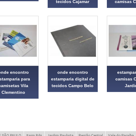
tecidos Cajamar
camisas 
onde encontro
onde encontro
estampar
stamparia para
estamparia digital de
camisas 
camisetas Vila
tecidos Campo Belo
Jard
Clementino
 SÃO PAULO
Itaim Bibi
Jardim Paulista
Região Central
Vale do Paraíba