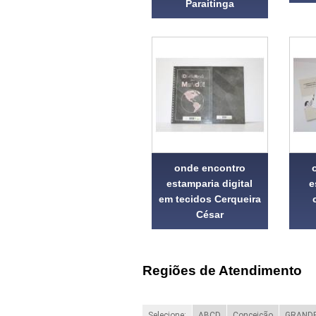
Paraitinga
onde encontro
estamparia digital
e
em tecidos Cerqueira
César
Regiões de Atendimento
Selecione:
ABCD
Conceição
GRANDE