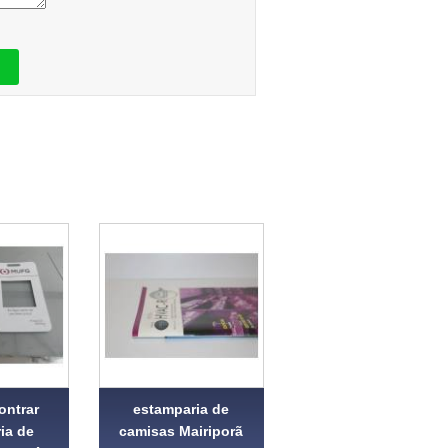
ontrar
estamparia de
ia de
camisas Mairiporã