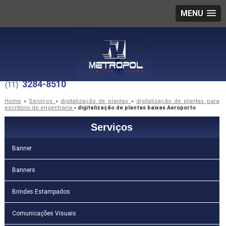
MENU
3284-8510
(11)
Home
»
Serviços
»
digitalização de plantas
»
digitalização de plantas para
escritório de engenharia
»
digitalização de plantas baixas Aeroporto
Serviços
Banner
Banners
Brindes Estampados
Comunicações Visuais