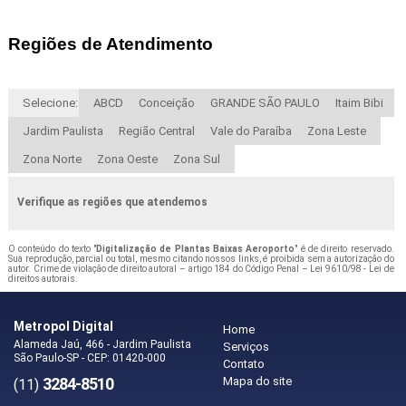
Regiões de Atendimento
Selecione:
ABCD
Conceição
GRANDE SÃO PAULO
Itaim Bibi
Jardim Paulista
Região Central
Vale do Paraíba
Zona Leste
Zona Norte
Zona Oeste
Zona Sul
Verifique as regiões que atendemos
O conteúdo do texto "
Digitalização de Plantas Baixas Aeroporto
" é de direito reservado.
Sua reprodução, parcial ou total, mesmo citando nossos links, é proibida sem a autorização do
autor. Crime de violação de direito autoral – artigo 184 do Código Penal –
Lei 9610/98 - Lei de
direitos autorais
.
Metropol Digital
Home
Alameda Jaú, 466 - Jardim Paulista
Serviços
São Paulo-SP - CEP: 01420-000
Contato
3284-8510
Mapa do site
(11)