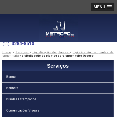
MENU
3284-8510
(11)
Home
»
Serviços
»
digitalização de plantas
»
digitalização de plantas de
engenharia
»
digitalização de plantas para engenheiro Osasco
Serviços
Banner
Banners
Brindes Estampados
Comunicações Visuais