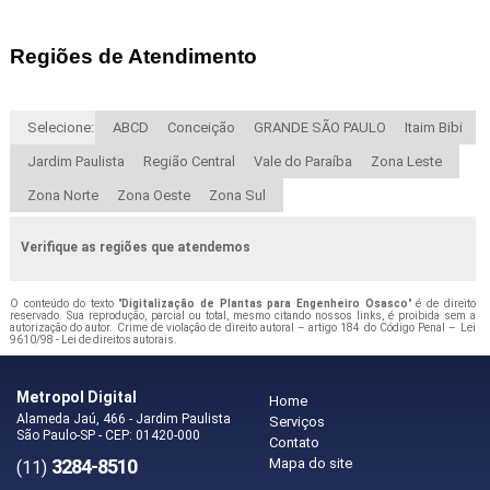
Regiões de Atendimento
Selecione:
ABCD
Conceição
GRANDE SÃO PAULO
Itaim Bibi
Jardim Paulista
Região Central
Vale do Paraíba
Zona Leste
Zona Norte
Zona Oeste
Zona Sul
Verifique as regiões que atendemos
O conteúdo do texto "
Digitalização de Plantas para Engenheiro Osasco
" é de direito
reservado. Sua reprodução, parcial ou total, mesmo citando nossos links, é proibida sem a
autorização do autor. Crime de violação de direito autoral – artigo 184 do Código Penal –
Lei
9610/98 - Lei de direitos autorais
.
Metropol Digital
Home
Alameda Jaú, 466 - Jardim Paulista
Serviços
São Paulo-SP - CEP: 01420-000
Contato
3284-8510
Mapa do site
(11)