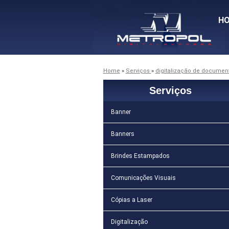
H
Home
»
Serviços
»
digitalização de documen
Serviços
Banner
Banners
Brindes Estampados
Comunicações Visuais
Cópias a Laser
Digitalização