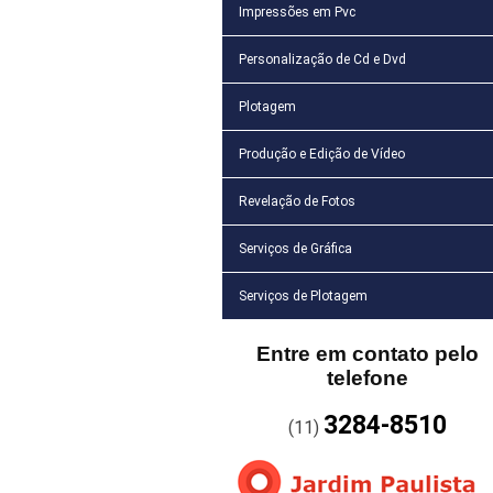
Impressões em Pvc
Personalização de Cd e Dvd
Plotagem
Produção e Edição de Vídeo
Revelação de Fotos
Serviços de Gráfica
Serviços de Plotagem
Entre em contato pelo
telefone
3284-8510
(11)