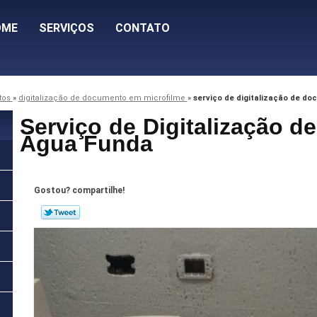
OME
SERVIÇOS
CONTATO
tos
»
digitalização de documento em microfilme
»
serviço de digitalização de d
Serviço de Digitalização 
Água Funda
Gostou? compartilhe!