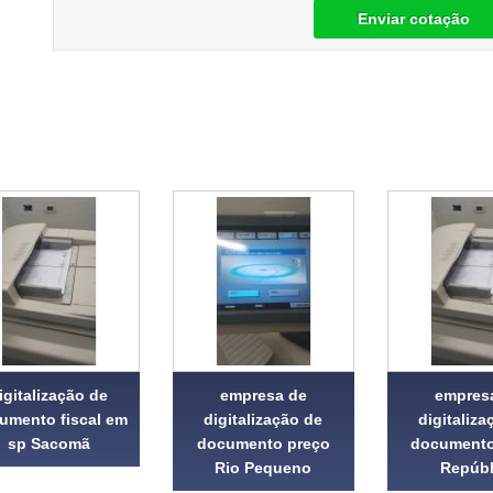
Enviar cotação
igitalização de
empresa de
empres
umento fiscal em
digitalização de
digitaliza
sp Sacomã
documento preço
documento
Rio Pequeno
Repúbl