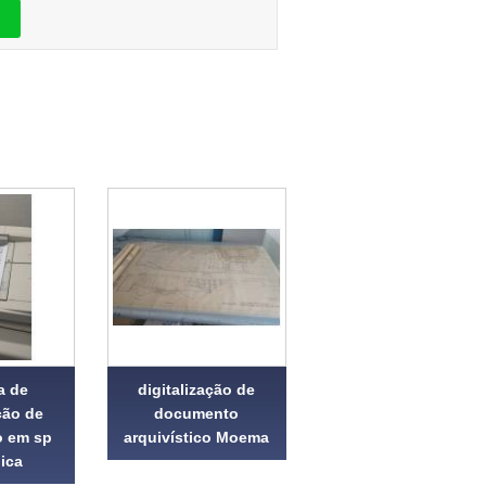
a de
digitalização de
ção de
documento
 em sp
arquivístico Moema
ica