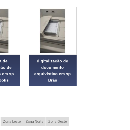
a de
digitalização de
ção de
documento
 em sp
arquivístico em sp
polis
Brás
Zona Leste
Zona Norte
Zona Oeste