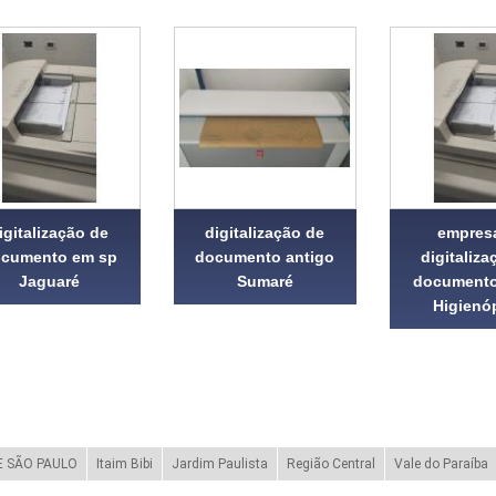
igitalização de
digitalização de
empres
cumento em sp
documento antigo
digitaliza
Jaguaré
Sumaré
documento
Higienó
 SÃO PAULO
Itaim Bibi
Jardim Paulista
Região Central
Vale do Paraíba