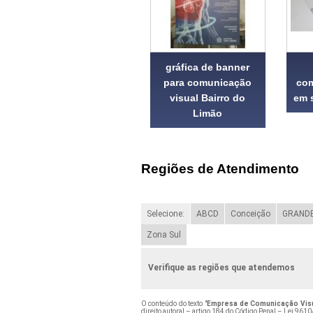
gráfica de banner
para comunicação
com
visual Bairro do
em 
Limão
Regiões de Atendimento
Selecione:
ABCD
Conceição
GRANDE
Zona Sul
Verifique as regiões que atendemos
O conteúdo do texto "
Empresa de Comunicação Visu
direito autoral – artigo 184 do Código Penal –
Lei 9610/