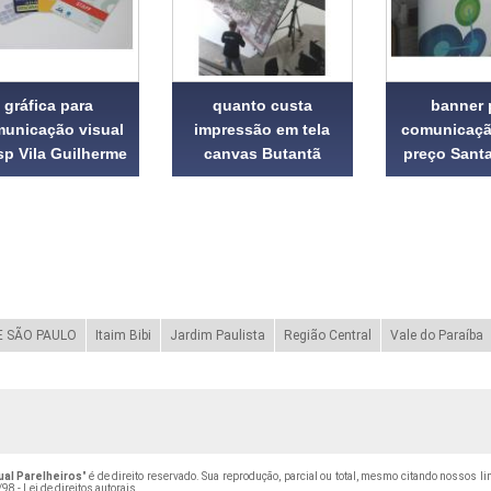
gráfica para
quanto custa
banner 
unicação visual
impressão em tela
comunicaçã
sp Vila Guilherme
canvas Butantã
preço Santa
 SÃO PAULO
Itaim Bibi
Jardim Paulista
Região Central
Vale do Paraíba
al Parelheiros
" é de direito reservado. Sua reprodução, parcial ou total, mesmo citando nossos li
98 - Lei de direitos autorais
.