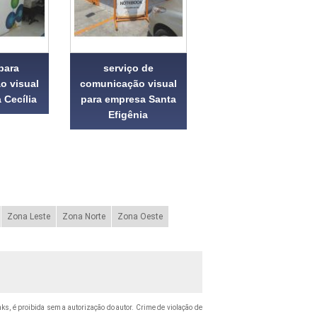
para
serviço de
o visual
comunicação visual
 Cecília
para empresa Santa
Efigênia
Zona Leste
Zona Norte
Zona Oeste
nks, é proibida sem a autorização do autor. Crime de violação de