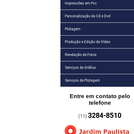
Impressões em Pvc
Personalização de Cd e Dvd
Plotagem
Produção e Edição de Vídeo
Revelação de Fotos
Serviços de Gráfica
Serviços de Plotagem
Entre em contato pelo
telefone
3284-8510
(11)