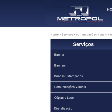
H
Home
»
Serviços
»
comunicações visuais
»
i
Serviços
Banner
Banners
Brindes Estampados
Comunicações Visuais
Cópias a Laser
Digitalização