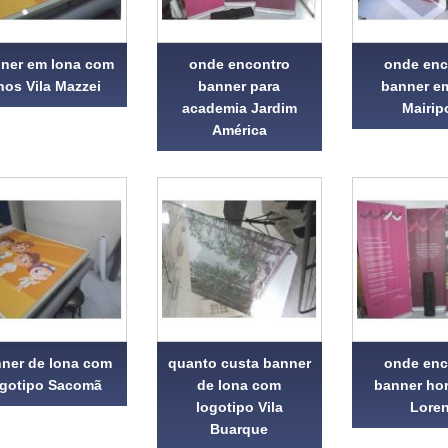
ner em lona com
onde encontro
onde enc
lhos Vila Mazzei
banner para
banner e
academia Jardim
Mairip
América
ner de lona com
quanto custa banner
onde enc
ogotipo Sacomã
de lona com
banner hor
logotipo Vila
Lore
Buarque