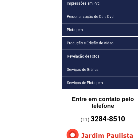
Impressões em Pvc
Personalização de Cd e Dvd
Plotagem
Produção e Edição de Vídeo
Revelação de Fotos
Serviços de Gráfica
Serviços de Plotagem
Entre em contato pelo
telefone
3284-8510
(11)