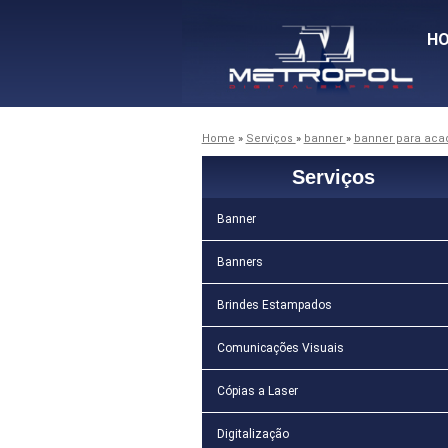
H
Home
»
Serviços
»
banner
»
banner para ac
Serviços
Banner
Banners
Brindes Estampados
Comunicações Visuais
Cópias a Laser
Digitalização