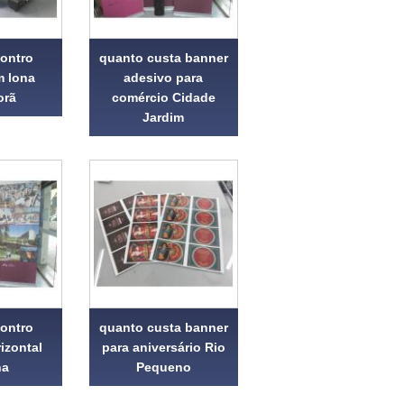
ontro
quanto custa banner
m lona
adesivo para
orã
comércio Cidade
Jardim
ontro
quanto custa banner
izontal
para aniversário Rio
na
Pequeno