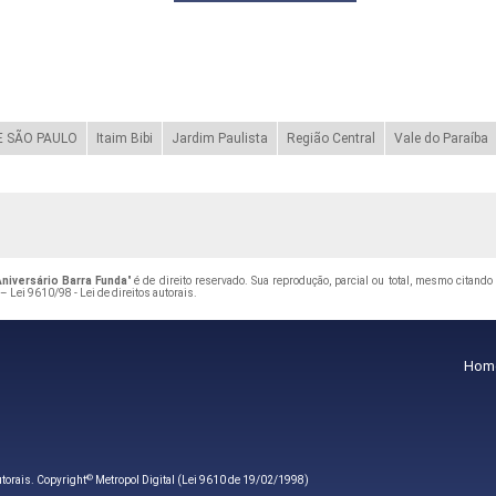
 SÃO PAULO
Itaim Bibi
Jardim Paulista
Região Central
Vale do Paraíba
niversário Barra Funda
" é de direito reservado. Sua reprodução, parcial ou total, mesmo citand
 –
Lei 9610/98 - Lei de direitos autorais
.
Hom
©
autorais. Copyright
Metropol Digital (Lei 9610 de 19/02/1998)