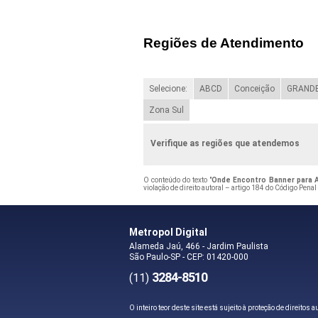
Regiões de Atendimento
Selecione:
ABCD
Conceição
GRANDE
Zona Sul
Verifique as regiões que atendemos
O conteúdo do texto "
Onde Encontro Banner para A
violação de direito autoral – artigo 184 do Código Penal
Metropol Digital
Alameda Jaú, 466 - Jardim Paulista
São Paulo-SP - CEP: 01420-000
3284-8510
(11)
O inteiro teor deste site está sujeito à proteção de direitos 