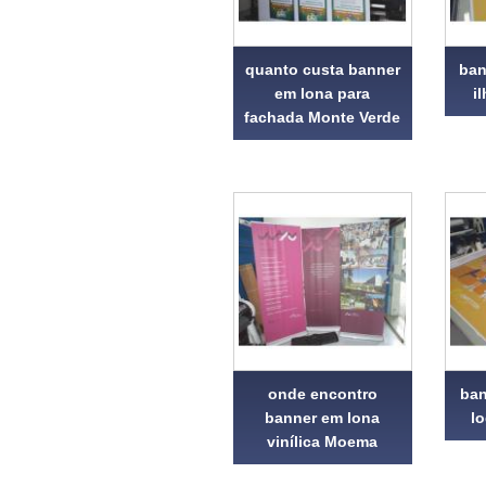
quanto custa banner
ban
em lona para
i
fachada Monte Verde
onde encontro
ban
banner em lona
l
vinílica Moema