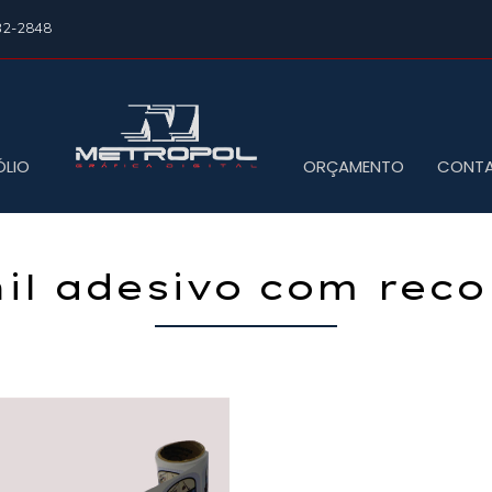
32-2848
ÓLIO
ORÇAMENTO
CONT
nil adesivo com reco