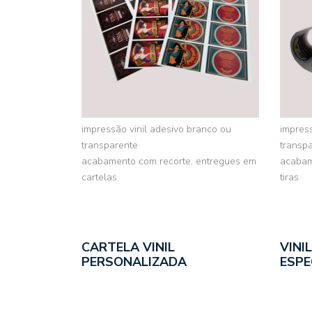
impressão vinil adesivo branco ou
impress
transparente
transp
acabamento com recorte, entregues em
acabam
cartelas
tiras
CARTELA VINIL
VINI
PERSONALIZADA
ESPE