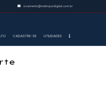
orcamento@metropoldigital.com.br
ATO
CADASTRE-SE
UTILIDADES
rte