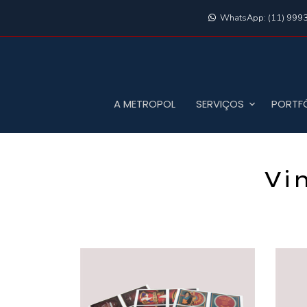
WhatsApp: (11) 999
A METROPOL
SERVIÇOS
PORTF
Vi