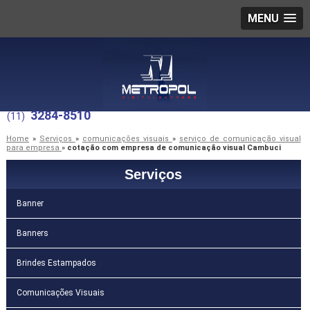
MENU
3284-8510
(11)
Home
»
Serviços
»
comunicações visuais
»
serviço de comunicação visual
para empresa
»
cotação com empresa de comunicação visual Cambuci
Serviços
Banner
Banners
Brindes Estampados
Comunicações Visuais