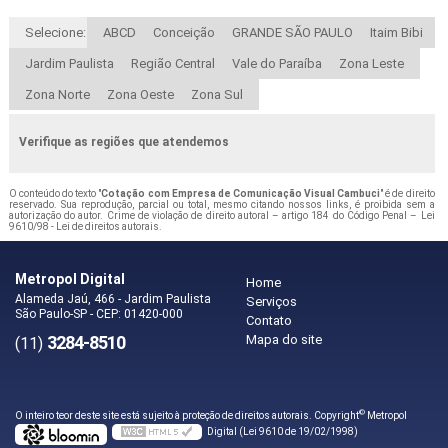
Selecione:
ABCD
Conceição
GRANDE SÃO PAULO
Itaim Bibi
Jardim Paulista
Região Central
Vale do Paraíba
Zona Leste
Zona Norte
Zona Oeste
Zona Sul
Verifique as regiões que atendemos
O conteúdo do texto "
Cotação com Empresa de Comunicação Visual Cambuci
" é de direito
reservado. Sua reprodução, parcial ou total, mesmo citando nossos links, é proibida sem a
autorização do autor. Crime de violação de direito autoral – artigo 184 do Código Penal –
Lei
9610/98 - Lei de direitos autorais
.
Metropol Digital
Home
Alameda Jaú, 466 - Jardim Paulista
Serviços
São Paulo-SP - CEP: 01420-000
Contato
3284-8510
Mapa do site
(11)
©
O inteiro teor deste site está sujeito à proteção de direitos autorais. Copyright
Metropol
Digital (Lei 9610 de 19/02/1998)